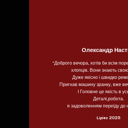
Олександр Нас
“Доброго вечора, хотів би всім по
хлопців. Вони знають свою
Дуже якісно і швидко рем
Пригнав машину зранку, вже ве
І Головне це якість в у
Деталі,робота.
я задоволенням переїду до н
Lipiec 2025