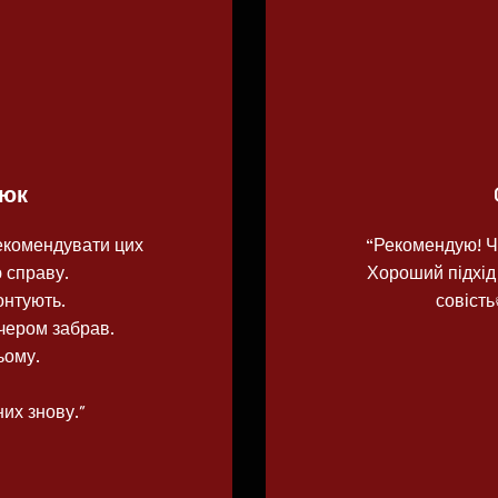
тюк
рекомендувати цих
“Рекомендую! Ч
 справу.
Хороший підхід 
онтують.
совість
чером забрав.
сьому.
их знову."