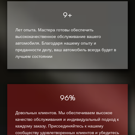
9+
Лет опыта. Мастера готовы обеспечить
высококачественное обслуживание вашего
автомобиля. Благодаря нашему опыту и
преданности делу, ваш автомобиль всегда будет в
лучшем состоянии
96%
Довольных клиентов. Мы обеспечиваем высокое
качество обслуживания и индивидуальный подход к
каждому заказу. Присоединяйтесь к нашему
сообществу удовлетворенных клиентов и убедитесь