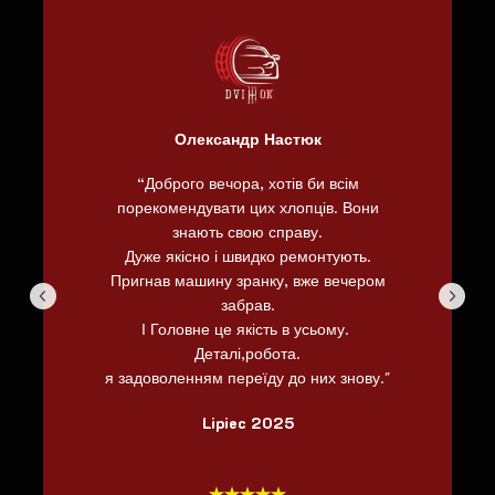
Олександр Настюк
“Доброго вечора, хотів би всім
порекомендувати цих хлопців. Вони
знають свою справу.
Дуже якісно і швидко ремонтують.
Пригнав машину зранку, вже вечером
забрав.
І Головне це якість в усьому.
Деталі,робота.
я задоволенням переїду до них знову."
Lipiec 2025